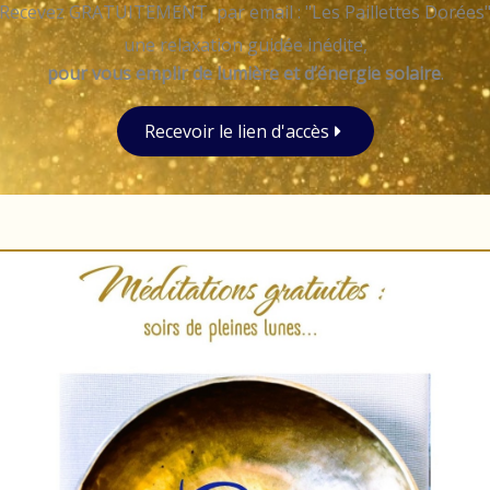
Recevez GRATUITEMENT par email : "Les Paillettes Dorées
une relaxation guidée inédite,
pour vous emplir de lumière et d’énergie solaire
.
Recevoir le lien d'accès